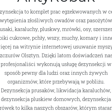
zynsekcja to komplet prac egzekwowanych w c
wytępienia złośliwych owadów oraz pasożytó
rusaki, karaluchy, pluskwy, mrówki, osy, szerszen
biki cukrowe, pchły, wszy, muchy, komary i inne
ięcej na witrynie internetowej usuwanie myszy
zczurów Olsztyn. Dzięki latom doświadczeń na
profesjonaliści wykonują usługę dezynsekcji w
sposób pewny dla ludzi oraz innych żywych
organizmów, które przebywają w pobliżu.
Dezynsekcja prusaków, likwidacja karaluchów,
dezynsekcja pluskiew domowych, dezynsekcja
ówek to kilka naszych obszarów, którym star