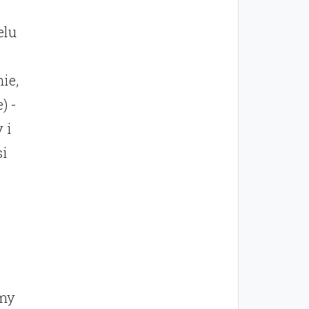
elu
w
ie,
) -
 i
si
amy