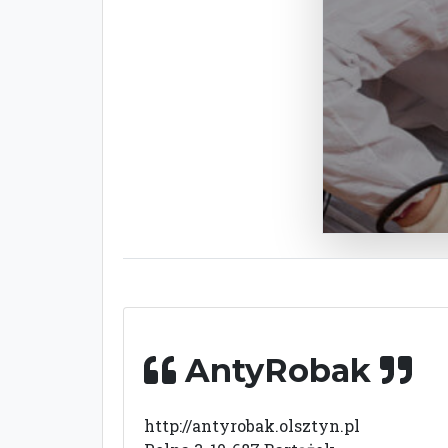
AntyRobak
http://antyrobak.olsztyn.pl