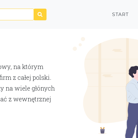
START
P
towy, na którym
rm z całej polski.
y na wiele głónych
tać z wewnętrznej