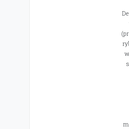
De
(p
ry
w
s
mr