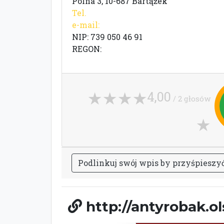
Polna 3, 10-687 Bartążek
Tel.
e-mail:
NIP: 739 050 46 91
REGON:
4,00
/ 2 głosów
P
o
d
l
i
n
k
u
j
s
w
ó
j
w
p
i
s
b
y
p
r
z
y
ś
p
i
e
s
z
y
http://antyrobak.ol