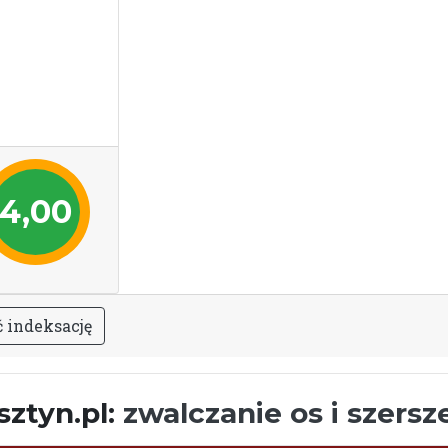
4,00
ć
i
n
d
e
k
s
a
c
j
ę
sztyn.pl:
zwalczanie os i szersz