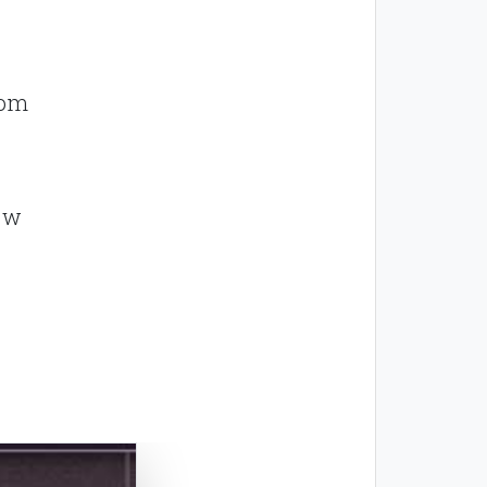
tom
 w