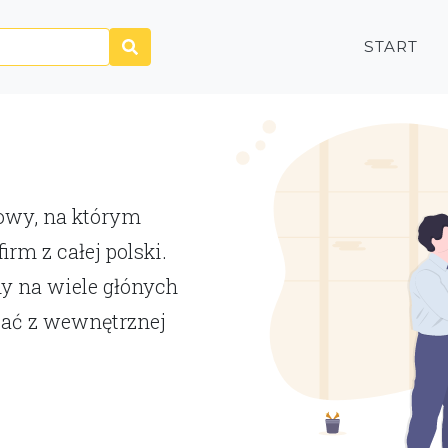
START
P
towy, na którym
rm z całej polski.
y na wiele głónych
tać z wewnętrznej