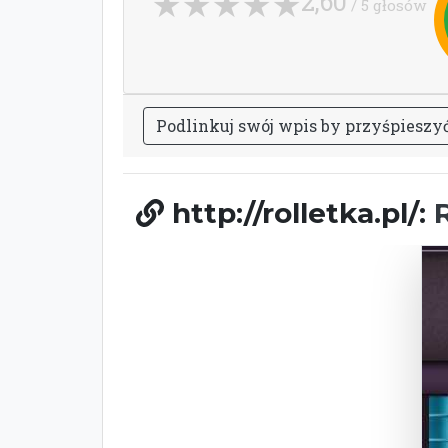
2,60
/ 5 głosów
P
o
d
l
i
n
k
u
j
s
w
ó
j
w
p
i
s
b
y
p
r
z
y
ś
p
i
e
s
z
y
http://rolletka.pl/: