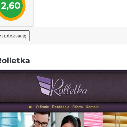
2,60
ć
i
n
d
e
k
s
a
c
j
ę
Rolletka