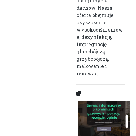
usługi mycia
dachów. Nasza
oferta obejmuje
czyszczenie
wysokociśnieniow
e, dezynfekcję,
impregnację
glonobójczą i
grzybobójczą,
malowanie i
renowacj...