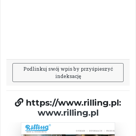
P
o
d
l
i
n
k
u
j
s
w
ó
j
w
p
i
s
b
y
p
r
z
y
ś
p
i
e
s
z
y
ć
i
n
d
e
k
s
a
c
j
ę
https://www.rilling.pl:
www.rilling.pl