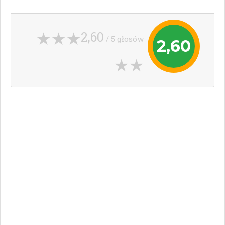
2,60
/ 5 głosów
2,60