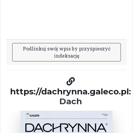
P
o
d
l
i
n
k
u
j
s
w
ó
j
w
p
i
s
b
y
p
r
z
y
ś
p
i
e
s
z
y
ć
i
n
d
e
k
s
a
c
j
ę
https://dachrynna.galeco.pl:
Dach