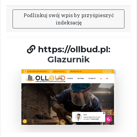
P
o
d
l
i
n
k
u
j
s
w
ó
j
w
p
i
s
b
y
p
r
z
y
ś
p
i
e
s
z
y
ć
i
n
d
e
k
s
a
c
j
ę
https://ollbud.pl:
Glazurnik