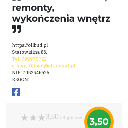
remonty,
wykończenia wnętrz
https://ollbud.pl
Starowiślna 86,
Tel. 799979722
e-mail:
Ollbud@ollimport.pl
NIP: 7952546626
REGON:
3,50
/ 4 głosów
3,50