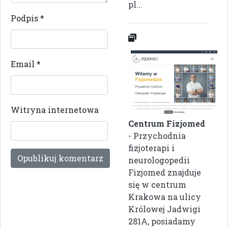
pl...
Podpis
*
Email
*
Witryna internetowa
Centrum Fizjomed
- Przychodnia
fizjoterapi i
neurologopedii
Fizjomed znajduje
się w centrum
Krakowa na ulicy
Królowej Jadwigi
281A, posiadamy