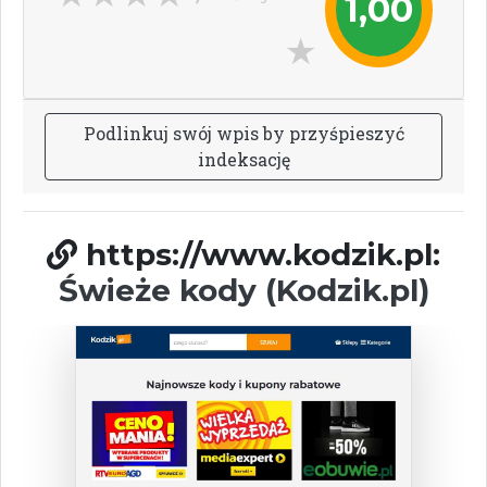
1,00
P
o
d
l
i
n
k
u
j
s
w
ó
j
w
p
i
s
b
y
p
r
z
y
ś
p
i
e
s
z
y
ć
i
n
d
e
k
s
a
c
j
ę
https://www.kodzik.pl:
Świeże kody (Kodzik.pl)