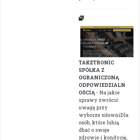
TAKETRONIC
SPÓŁKA Z
OGRANICZONĄ
ODPOWIEDZIALN
OŚCIĄ
- Na jakie
sprawy zwrócić
uwagę przy
wyborze siłowniDla
osób, które lubią
dbać o swoje
zdrowie i kondycję,