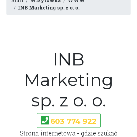
Start
Wizytówka
WWW
INB Marketing sp. z o. o.
INB
Marketing
sp. z o. o.
603 774 922
Strona internetowa - gdzie szukać