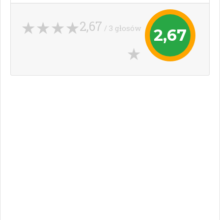
2,67
/ 3 głosów
2,67