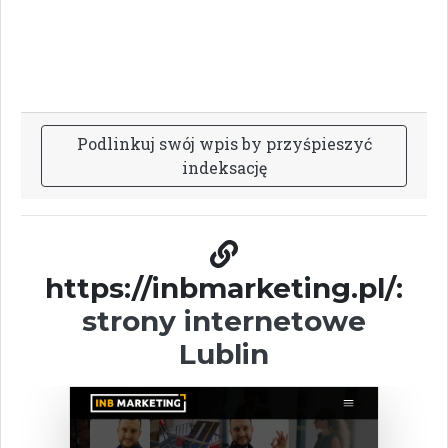
P
o
d
l
i
n
k
u
j
s
w
ó
j
w
p
i
s
b
y
p
r
z
y
ś
p
i
e
s
z
y
ć
i
n
d
e
k
s
a
c
j
ę
https://inbmarketing.pl/:
strony internetowe
Lublin