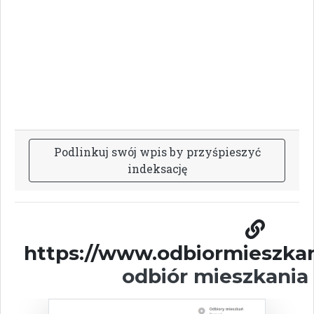
P
o
d
l
i
n
k
u
j
s
w
ó
j
w
p
i
s
b
y
p
r
z
y
ś
p
i
e
s
z
y
ć
i
n
d
e
k
s
a
c
j
ę
https://www.odbiormieszkan
odbiór mieszkania