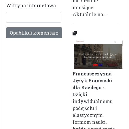
na chłodne
Witryna internetowa
miesiące.
Aktualnie na ...
Francuszczyzna -
Język Francuski
dla Każdego
-
Dzięki
indywidualnemu
podejściu i
elastycznym
formom nauki,
każdy uczeń może